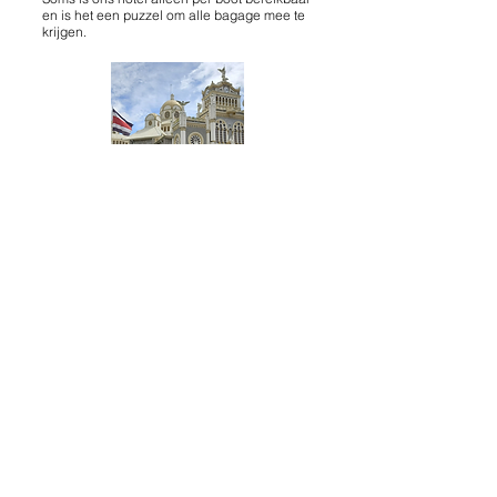
en is het een puzzel om alle bagage mee te
krijgen.
In Nicaragua beginnen we weer met een
bezoek aan vulkanen. Het museum in
Ometepe bezit veel precolumbiaanse
voorwerpen. Voor de wandeling in een
natuurgebied, moeten we eerst met een 4x4
truck naar boven. Granada is interessant met
name omdat het de oudste koloniale stad is.
Tijdens de reis is er een jarige en wordt er
een feestelijke taart binnengebracht.
Kortom een reis met veel natuur - ook in de
regen, cultuur en een fijne groep.
info@rvaj.nl