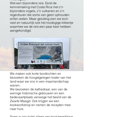
Wat een bijzondere reis. Eerst de
kennismaking met Costa Rica met z’n
bijzondere vogels, z’n vulkanen en z’n
regenbuien die soms van geen ophouden
willen weten. Maar gelukkig zien we toch
veel en natuurlijk ook het roodogige kikkertje
waarmee we de reis een paar keer hebben
aangekondigd.
We maken ook korte boottochten en
bezoeken de hoogstgelegen krater van het
land waar we ons in een maanlandschap
wanen.
We bezoeken de kathedraal, een van de
weinige historische gebouwen en een
bedevaartplaats vanwege het beeld van de
Zwarte Maagd. Ook krijgen we een
kookworkshop en nemen de recepten mee
naar huis.
Soms is ons hotel alleen per boot bereikbaar