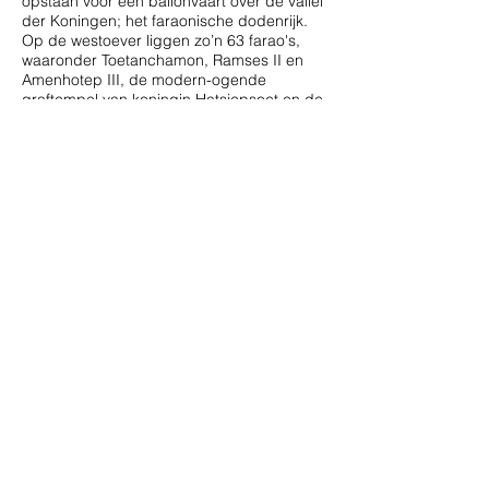
opstaan voor een ballonvaart over de vallei
der Koningen; het faraonische dodenrijk.
Op de westoever liggen zo’n 63 farao's,
waaronder Toetanchamon, Ramses II en
Amenhotep III, de modern-ogende
graftempel van koningin Hatsjepsoet en de
kolossen van Memno.
Daarna door naar de Rode Zee met
schitterende koraalriffen en kleurrijke
vissen.
Natuurlijk bezoeken wij een
(vrouwen)project en sluiten af in Caïro met
een gezellig afscheidsdiner. Wij vertrekken
vroeg naar het vliegveld.
Deze reis is vol - er is een wachtlijst
Organisatie: RVAJ in samenwerking met