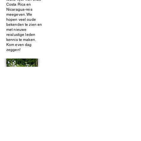
Costa Rica en
Nicaragua-reis
meegeven. We
hopen veel oude
bekenden te zien en
met nieuwe
reislustige leden
kennis te maken.
Kom even dag
zeggen!
Costa Rica &
Nicaragua
(grensstreek)
18-daagse rondreis
vertrek 18 november
De complete tekst
lees je hier
.