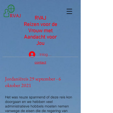
RVAJ
Reizen voor de
Vrouw met
Aandacht voor
Jou
Inloggen
contact
Jordaniëreis 29 september - 6
oktober 2021
Het was reuze spannend of deze reis kon
doorgaan en we hebben veel
administratieve hobbels moeten nemen
vanwege de eisen die de regering van