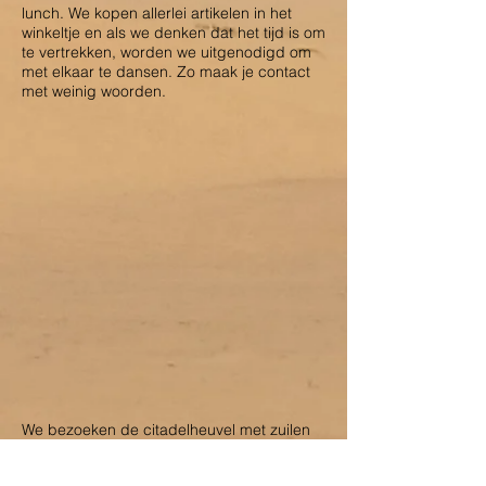
lunch. We kopen allerlei artikelen in het
winkeltje en als we denken dat het tijd is om
te vertrekken, worden we uitgenodigd om
met elkaar te dansen. Zo maak je contact
met weinig woorden.
We bezoeken de citadelheuvel met zuilen
en beelden uit de oudheid en kijken van
bovenaf naar de stad en het oude