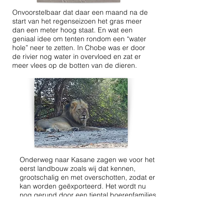
Onvoorstelbaar dat daar een maand na de
start van het regenseizoen het gras meer
dan een meter hoog staat. En wat een
geniaal idee om tenten rondom een “water
hole” neer te zetten. In Chobe was er door
de rivier nog water in overvloed en zat er
meer vlees op de botten van de dieren.
Onderweg naar Kasane zagen we voor het
eerst landbouw zoals wij dat kennen,
grootschalig en met overschotten, zodat er
kan worden geëxporteerd. Het wordt nu
nog gerund door een tiental boerenfamilies
uit de buurlanden maar zal in de toekomst
overgenomen worden door lokale boeren.