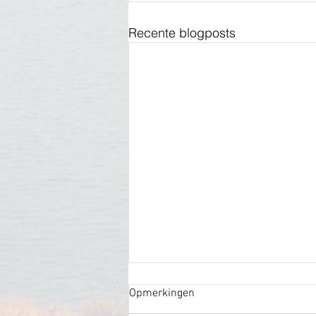
Recente blogposts
Opmerkingen