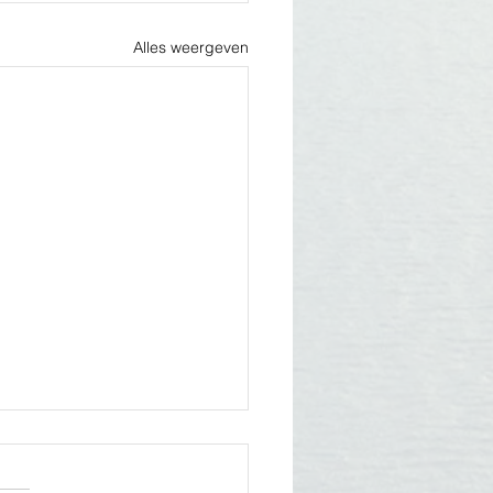
Alles weergeven
 we hebben een kaaiman
ot!