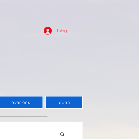
Inloggen
over ons
leden