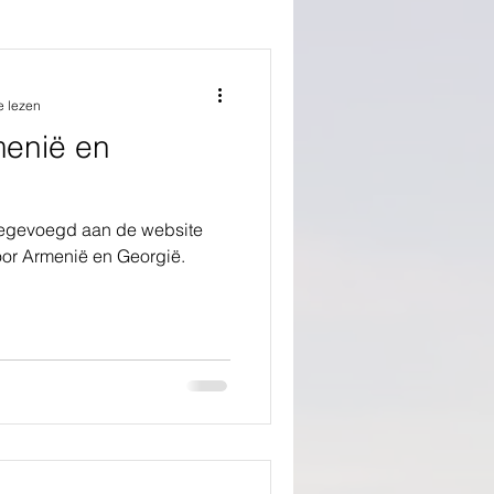
e lezen
menië en
oegevoegd aan de website
oor Armenië en Georgië.