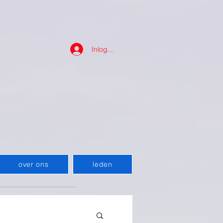
Inloggen
over ons
leden