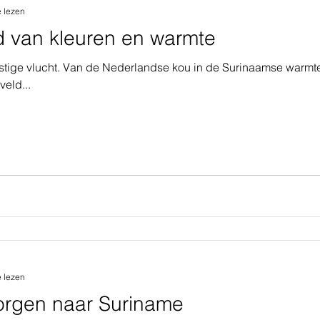
e lezen
d van kleuren en warmte
ustige vlucht. Van de Nederlandse kou in de Surinaamse warmt
eld...
e lezen
orgen naar Suriname