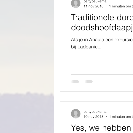
bertybeukema
11 nov 2018
1 minuten om t
Traditionele do
doodshoofdaapj
Als je in Anaula een excursi
bij Ladoanie...
bertybeukema
10 nov 2018
1 minuten om t
Yes, we hebben