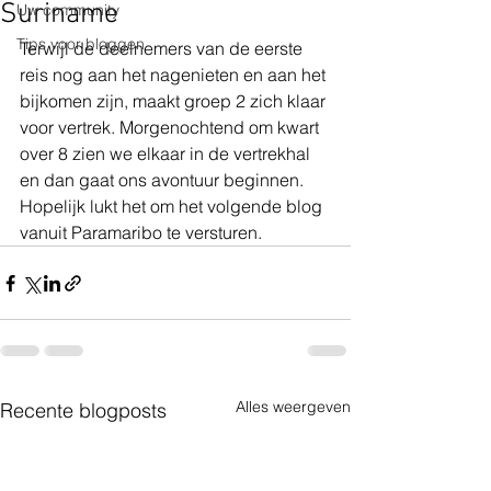
Suriname
Uw community
Tips voor bloggen
Terwijl de deelnemers van de eerste 
reis nog aan het nagenieten en aan het 
bijkomen zijn, maakt groep 2 zich klaar 
voor vertrek. Morgenochtend om kwart 
over 8 zien we elkaar in de vertrekhal 
en dan gaat ons avontuur beginnen.
Hopelijk lukt het om het volgende blog 
vanuit Paramaribo te versturen.
Alles weergeven
Recente blogposts