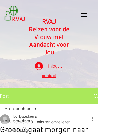
RVAJ
Reizen voor de
Vrouw met
Aandacht voor
Jou
Inloggen
contact
Post
Alle berichten
bertybeukema
Alle berichten
29 okt 2018
1 minuten om te lezen
Groep 2 gaat morgen naar
Aan de slag