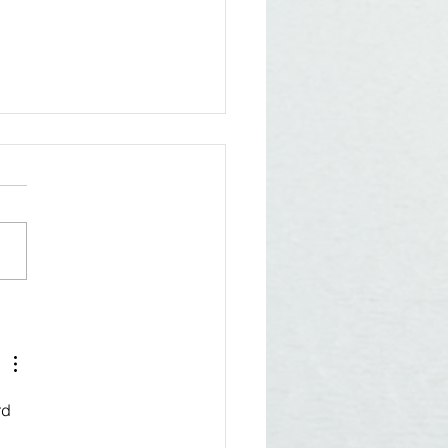
 we hebben een kaaiman
ot!
ag zijn we verkast van
ndal naar Anaula. De helft
e reis gaat per bus en de
e helft met korjalen. Eerst
de...
rd 