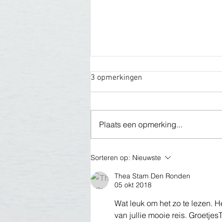
3 opmerkingen
Plaats een opmerking...
Kort verslag Armenië en
Sorteren op:
Nieuwste
Georgië
Thea Stam Den Ronden
05 okt 2018
Wat leuk om het zo te lezen. H
van jullie mooie reis. Groetje