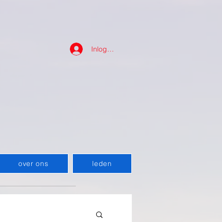
Inloggen
over ons
leden