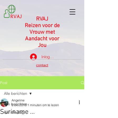
RVAJ
Reizen voor de
Vrouw met
Aandacht voor
Jou
Inloggen
contact
Post
Alle berichten
Angeline
Alle berichten
5 okt 2018
1 minuten om te lezen
Suriname ...
Aan de slag