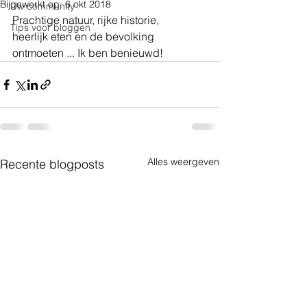
Bijgewerkt op:
6 okt 2018
Uw community
Prachtige natuur, rijke historie, 
Tips voor bloggen
heerlijk eten en de bevolking 
ontmoeten ... Ik ben benieuwd! 
Alles weergeven
Recente blogposts